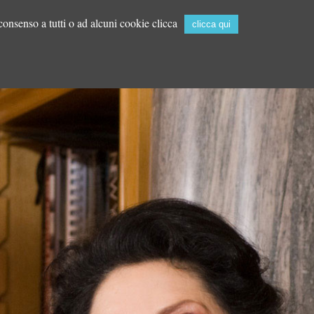
 consenso a tutti o ad alcuni cookie clicca
zo del Tritone
Spazio Espositivo Tritone
clicca qui
ITA
MOSTRE
STAMPA
CONTATTI
ENG