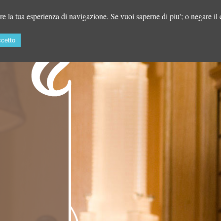
are la tua esperienza di navigazione. Se vuoi saperne di piu'; o negare il
Formazione
Attività professionale
Impegno nell'arte
Palaz
cetto
EVENTI
VIDEO